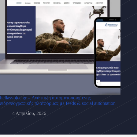
hellasvoice.gr – Ανάπτυξη αυτοματοποιημένης
ειδησεογραφικής πλατφόρμας με feeds & social automation
4 Απριλίου, 2026