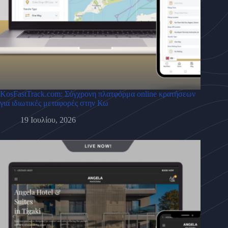
KosFastTrack.com: Σύγχρονη πλατφόρμα online κρατήσεων
για ιδιωτικές μεταφορές στην Κω
19 Ιουλίου, 2026