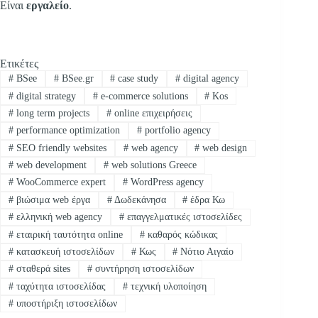
Είναι
εργαλείο
.
Ετικέτες
#
BSee
#
BSee.gr
#
case study
#
digital agency
#
digital strategy
#
e-commerce solutions
#
Kos
#
long term projects
#
online επιχειρήσεις
#
performance optimization
#
portfolio agency
#
SEO friendly websites
#
web agency
#
web design
#
web development
#
web solutions Greece
#
WooCommerce expert
#
WordPress agency
#
βιώσιμα web έργα
#
Δωδεκάνησα
#
έδρα Κω
#
ελληνική web agency
#
επαγγελματικές ιστοσελίδες
#
εταιρική ταυτότητα online
#
καθαρός κώδικας
#
κατασκευή ιστοσελίδων
#
Κως
#
Νότιο Αιγαίο
#
σταθερά sites
#
συντήρηση ιστοσελίδων
#
ταχύτητα ιστοσελίδας
#
τεχνική υλοποίηση
#
υποστήριξη ιστοσελίδων