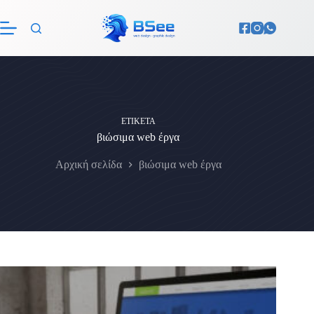
Μετάβαση
στο
περιεχόμενο
ΕΤΙΚΈΤΑ
βιώσιμα web έργα
Αρχική σελίδα
βιώσιμα web έργα