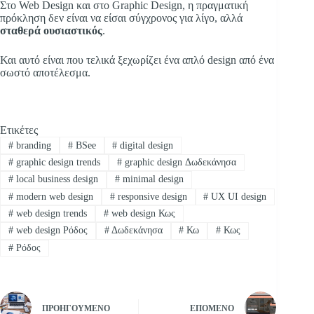
Στο Web Design και στο Graphic Design, η πραγματική
πρόκληση δεν είναι να είσαι σύγχρονος για λίγο, αλλά
σταθερά ουσιαστικός
.
Και αυτό είναι που τελικά ξεχωρίζει ένα απλό design από ένα
σωστό αποτέλεσμα.
Ετικέτες
#
branding
#
BSee
#
digital design
#
graphic design trends
#
graphic design Δωδεκάνησα
#
local business design
#
minimal design
#
modern web design
#
responsive design
#
UX UI design
#
web design trends
#
web design Κως
#
web design Ρόδος
#
Δωδεκάνησα
#
Κω
#
Κως
#
Ρόδος
ΠΡΟΗΓΟΎΜΕΝΟ
ΕΠΌΜΕΝΟ