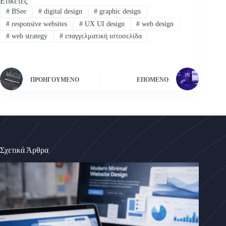
Ετικέτες
#
BSee
#
digital design
#
graphic design
#
responsive websites
#
UX UI design
#
web design
#
web strategy
#
επαγγελματική ιστοσελίδα
ΠΡΟΗΓΟΎΜΕΝΟ
ΕΠΌΜΕΝΟ
Σχετικά Άρθρα