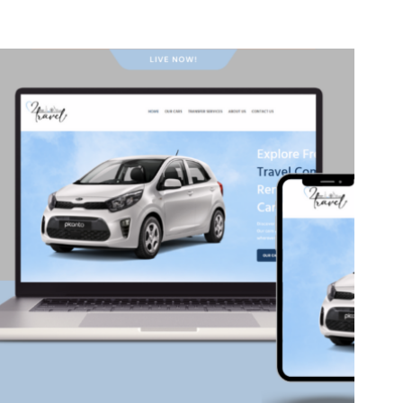
επικοινωνία με ενδιαφερόμενους αγοραστές ή επενδυτές.