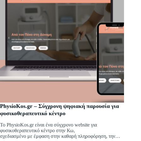
PhysioKos.gr – Σύγχρονη ψηφιακή παρουσία για
φυσικοθεραπευτικό κέντρο
Το PhysioKos.gr είναι ένα σύγχρονο website για
φυσικοθεραπευτικό κέντρο στην Κω,
σχεδιασμένο με έμφαση στην καθαρή πληροφόρηση, την