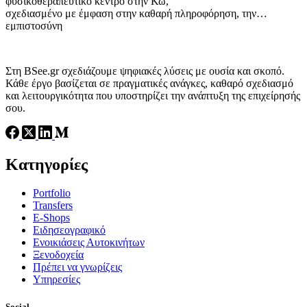
φυσικοθεραπευτικό κέντρο στην Κω,
σχεδιασμένο με έμφαση στην καθαρή πληροφόρηση, την
εμπιστοσύνη
και την άμεση επικοινωνία με τον επισκέπτη.
Στη BSee.gr σχεδιάζουμε ψηφιακές λύσεις με ουσία και σκοπό.
Κάθε έργο βασίζεται σε πραγματικές ανάγκες, καθαρό σχεδιασμό
και λειτουργικότητα που υποστηρίζει την ανάπτυξη της επιχείρησής
σου.
Κατηγορίες
Portfolio
Transfers
Ε-Shops
Ειδησεογραφικό
Ενοικιάσεις Αυτοκινήτων
Ξενοδοχεία
Πρέπει να γνωρίζεις
Υπηρεσίες
Social