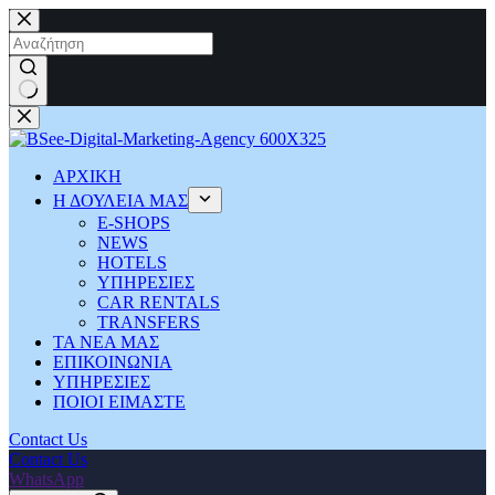
Μετάβαση
στο
περιεχόμενο
No
results
ΑΡΧΙΚΗ
Η ΔΟΥΛΕΙΑ ΜΑΣ
Ε-SHOPS
NEWS
HOTELS
ΥΠΗΡΕΣΙΕΣ
CAR RENTALS
TRANSFERS
ΤΑ ΝΕΑ ΜΑΣ
ΕΠΙΚΟΙΝΩΝΙΑ
ΥΠΗΡΕΣΙΕΣ
ΠΟΙΟΙ ΕΙΜΑΣΤΕ
Contact Us
Contact Us
WhatsApp