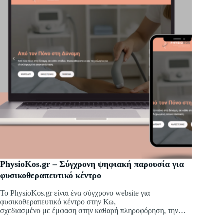
PhysioKos.gr – Σύγχρονη ψηφιακή παρουσία για
φυσικοθεραπευτικό κέντρο
Το PhysioKos.gr είναι ένα σύγχρονο website για
φυσικοθεραπευτικό κέντρο στην Κω,
σχεδιασμένο με έμφαση στην καθαρή πληροφόρηση, την