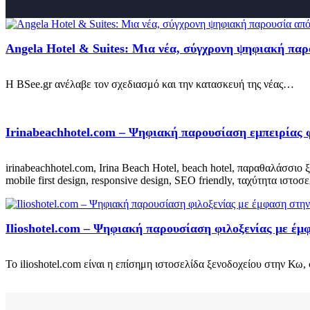
Angela Hotel & Suites: Μια νέα, σύγχρονη ψηφιακή παρ
Η BSee.gr ανέλαβε τον σχεδιασμό και την κατασκευή της νέας…
Irinabeachhotel.com – Ψηφιακή παρουσίαση εμπειρίας 
irinabeachhotel.com, Irina Beach Hotel, beach hotel, παραθαλάσσιο ξ
mobile first design, responsive design, SEO friendly, ταχύτητα ιστοσελ
Ilioshotel.com – Ψηφιακή παρουσίαση φιλοξενίας με έμ
Το ilioshotel.com είναι η επίσημη ιστοσελίδα ξενοδοχείου στην Κω