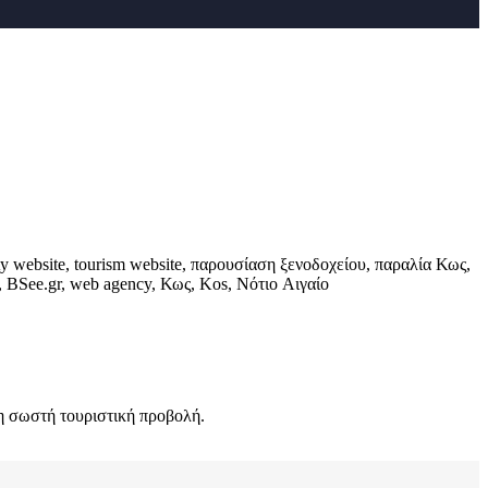
ity website, tourism website, παρουσίαση ξενοδοχείου, παραλία Κως,
tudy, BSee.gr, web agency, Κως, Kos, Νότιο Αιγαίο
τη σωστή τουριστική προβολή.